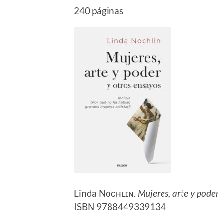
240 páginas
Linda Nᴏᴄʜʟɪɴ.
Mujeres, arte y pode
ISBN 9788449339134