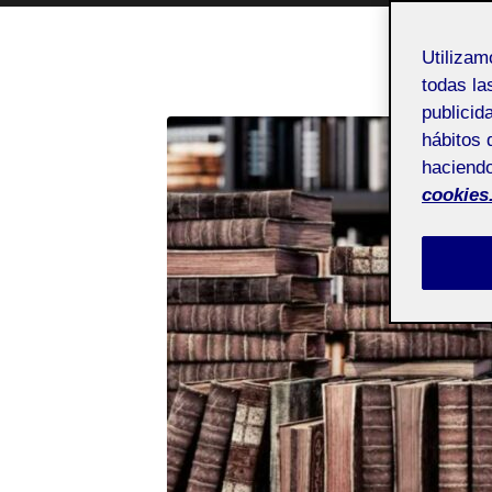
Utiliza
todas la
publicid
hábitos 
haciendo
cookies