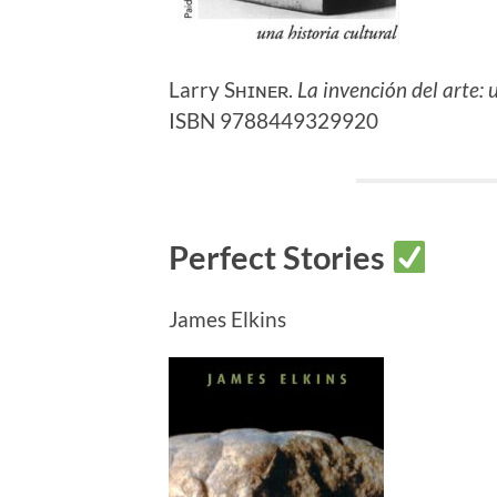
Larry Sʜɪɴᴇʀ.
La invención del arte: 
ISBN 9788449329920
Perfect Stories
James Elkins