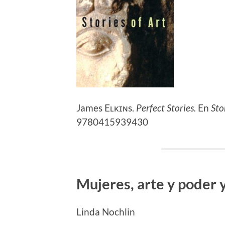
James Eʟᴋɪɴs.
Perfect Stories.
En
Sto
9780415939430
Mujeres, arte y poder 
Linda Nochlin