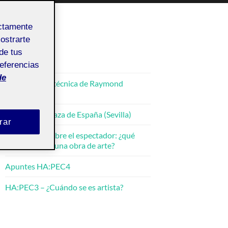
ectamente
mostrarte
de tus
ENTRADAS
referencias
de
La perfección técnica de Raymond
Thomas
HA:PEC4 – Plaza de España (Sevilla)
rar
HA:PEC4 – Sobre el espectador: ¿qué
hacer frente a una obra de arte?
Apuntes HA:PEC4
HA:PEC3 – ¿Cuándo se es artista?