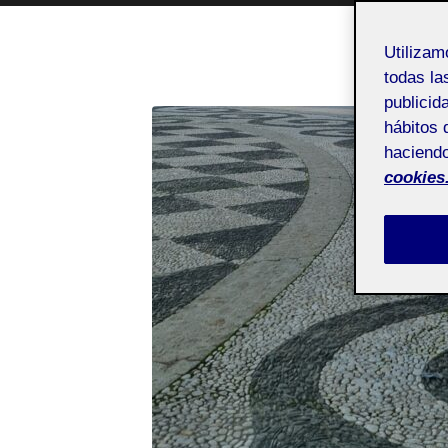
Utiliza
todas la
publicid
hábitos 
haciendo
cookies