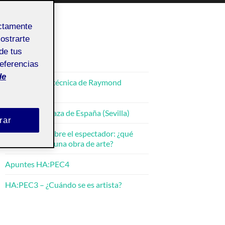
ectamente
mostrarte
de tus
ENTRADAS
referencias
de
La perfección técnica de Raymond
Thomas
HA:PEC4 – Plaza de España (Sevilla)
rar
HA:PEC4 – Sobre el espectador: ¿qué
hacer frente a una obra de arte?
Apuntes HA:PEC4
HA:PEC3 – ¿Cuándo se es artista?