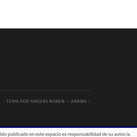
TEMA POR
ANDERS NOREN
—
ARRIBA ↑
ido publicado en este espacio es responsabilidad de su autor/a.