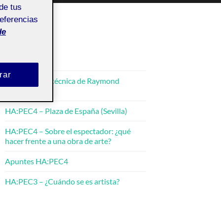
de tus
referencias
de
ENTRADAS
rar
La perfección técnica de Raymond
Thomas
HA:PEC4 – Plaza de España (Sevilla)
HA:PEC4 – Sobre el espectador: ¿qué
hacer frente a una obra de arte?
Apuntes HA:PEC4
HA:PEC3 – ¿Cuándo se es artista?