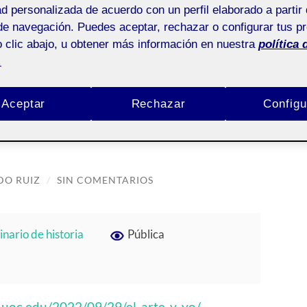
ad personalizada de acuerdo con un perfil elaborado a partir 
de navegación. Puedes aceptar, rechazar o configurar tus p
 clic abajo, u obtener más información en nuestra
política 
.
ÍA:
PRESENTACIÓN
Aceptar
Rechazar
Configu
DO RUIZ
/
SIN COMENTARIOS
nario de historia
Pública
o.uoc.edu/2022/09/29/el-arte-y-yo/