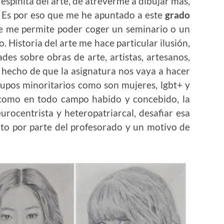
 espinita del arte, de atreverme a dibujar más,
 Es por eso que me he apuntado a este
grado
ne me permite poder coger un seminario o un
. Historia del arte me hace particular ilusión,
es sobre obras de arte, artistas, artesanos,
 hecho de que la asignatura nos vaya a hacer
grupos minoritarios como son mujeres, lgbt+ y
 como en todo campo habido y concebido, la
eurocentrista y heteropatriarcal, desafiar esa
rto por parte del profesorado y un motivo de