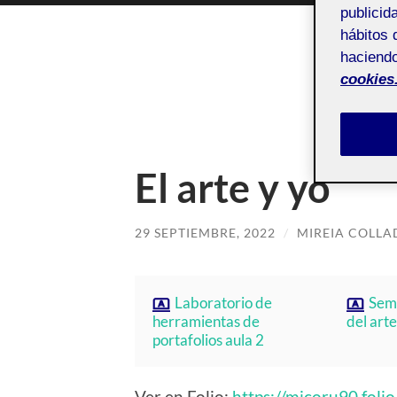
publicid
hábitos 
haciendo
cookies
CATEGOR
El arte y yo
29 SEPTIEMBRE, 2022
/
MIREIA COLLA
Laboratorio de
Semi
herramientas de
del arte
portafolios aula 2
Ver en Folio:
https://micoru90.foli